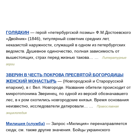
ГОЛЯДКИН
— герой «петербургской поэмы» Ф.М.Достоевского
«Двойник» (1846), титулярный советник средних лет,
неказистой наружности, служащий в одном из петербургских
ведомств. Душевное одиночество, полная зависимость от
вышестоящих, страх перед жизнью такова… …
Литературные
герои
ЗВЕРИН В ЧЕСТЬ ПОКРОВА ПРЕСВЯТОЙ БОГОРОДИЦЫ
ЖЕНСКИЙ МОНАСТЫРЬ
— (Новгородской и Старорусской
епархии), в г. Вел. Новгороде. Название обители происходит от
микротопонима Зверинец, по одной из версий обозначавшего
лес, в к ром охотились новгородские князья. Время основания
неизвестно, исследователи датировали… …
Православная
энциклопедия
Милиция (служба)
— Запрос «Милиция» перенаправляется
сюда; см. также другие значения. Бойцы украинского